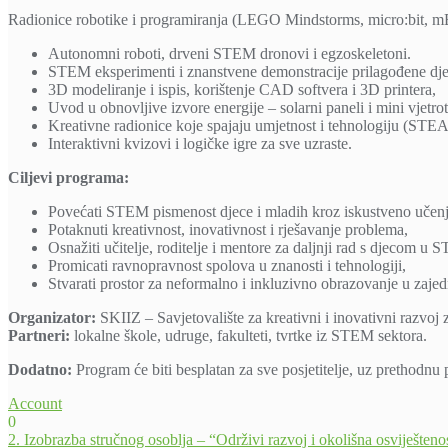
Radionice robotike i programiranja (LEGO Mindstorms, micro:bit, m
Autonomni roboti, drveni STEM dronovi i egzoskeletoni.
STEM eksperimenti i znanstvene demonstracije prilagođene dje
3D modeliranje i ispis, korištenje CAD softvera i 3D printera,
Uvod u obnovljive izvore energije – solarni paneli i mini vjetro
Kreativne radionice koje spajaju umjetnost i tehnologiju (STE
Interaktivni kvizovi i logičke igre za sve uzraste.
Ciljevi programa:
Povećati STEM pismenost djece i mladih kroz iskustveno učenj
Potaknuti kreativnost, inovativnost i rješavanje problema,
Osnažiti učitelje, roditelje i mentore za daljnji rad s djecom u
Promicati ravnopravnost spolova u znanosti i tehnologiji,
Stvarati prostor za neformalno i inkluzivno obrazovanje u zajed
Organizator:
SKIIZ – Savjetovalište za kreativni i inovativni razvoj 
Partneri:
lokalne škole, udruge, fakulteti, tvrtke iz STEM sektora.
Dodatno:
Program će biti besplatan za sve posjetitelje, uz prethodnu 
Account
0
Navigacija
2. Izobrazba stručnog osoblja – “Održivi razvoj i okolišna osviješte