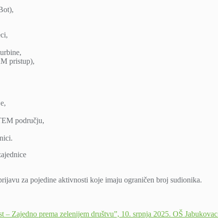
Bot),
ci,
turbine,
AM pristup),
e,
 STEM području,
nici.
zajednice
prijavu za pojedine aktivnosti koje imaju ograničen broj sudionika.
nost – Zajedno prema zelenijem društvu”, 10. srpnja 2025. OŠ Jabukova