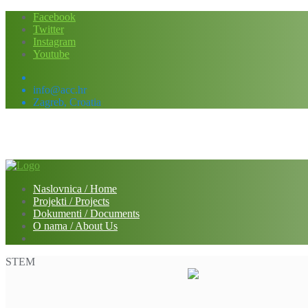
Skip
Facebook
to
Twitter
content
Instagram
Youtube
info@acc.hr
Zagreb, Croatia
Naslovnica / Home
Projekti / Projects
Dokumenti / Documents
O nama / About Us
STEM