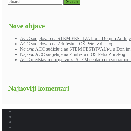
Nove objave
ACC sudjelovao na STEM FESTIVAL-u u Donjim Andrije
ACC sudjelovao na Zrinfestu u OŠ Petra Zrinskog
Najava: ACC sudjeluje na STEM FEST(IVAL)-u u Donjim 
Najava: ACC sudjeluje na Zrinfestu u OŠ Petra Zrinskog
ACC predstavio inicijativu za STEM centar i održao radion
Najnoviji komentari