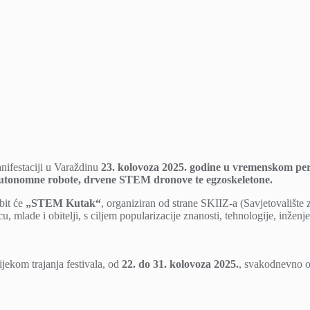
ifestaciji u Varaždinu
23. kolovoza 2025. godine u vremenskom per
tonomne robote, drvene STEM dronove te egzoskeletone.
bit će
„STEM Kutak“
, organiziran od strane SKIIZ-a (Savjetovalište z
 mlade i obitelji, s ciljem popularizacije znanosti, tehnologije, inženj
ijekom trajanja festivala, od
22. do 31. kolovoza 2025.
, svakodnevno 