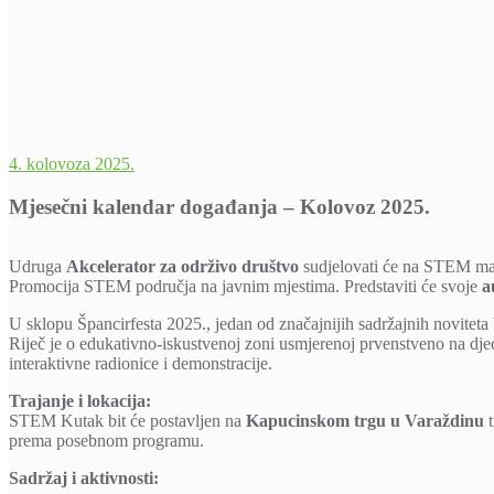
4. kolovoza 2025.
Mjesečni kalendar događanja – Kolovoz 2025.
Udruga
Akcelerator za održivo društvo
sudjelovati će na STEM man
Promocija STEM područja na javnim mjestima. Predstaviti će svoje
au
U sklopu Špancirfesta 2025., jedan od značajnijih sadržajnih noviteta 
Riječ je o edukativno-iskustvenoj zoni usmjerenoj prvenstveno na djecu,
interaktivne radionice i demonstracije.
Trajanje i lokacija:
STEM Kutak bit će postavljen na
Kapucinskom trgu u Varaždinu
t
prema posebnom programu.
Sadržaj i aktivnosti: