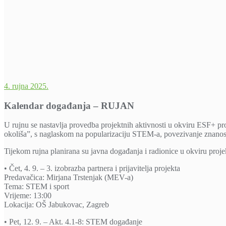
4. rujna 2025.
Kalendar događanja – RUJAN
U rujnu se nastavlja provedba projektnih aktivnosti u okviru ESF+ pr
okoliša”, s naglaskom na popularizaciju STEM-a, povezivanje znanosti, 
Tijekom rujna planirana su javna događanja i radionice u okviru proje
• Čet, 4. 9. – 3. izobrazba partnera i prijavitelja projekta
Predavačica: Mirjana Trstenjak (MEV-a)
Tema: STEM i sport
Vrijeme: 13:00
Lokacija: OŠ Jabukovac, Zagreb
• Pet, 12. 9. – Akt. 4.1-8: STEM događanje