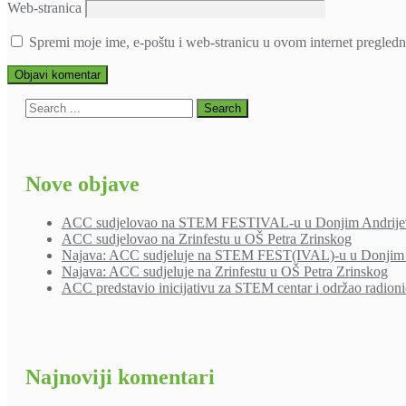
Web-stranica
Spremi moje ime, e-poštu i web-stranicu u ovom internet pregledn
Nove objave
ACC sudjelovao na STEM FESTIVAL-u u Donjim Andrije
ACC sudjelovao na Zrinfestu u OŠ Petra Zrinskog
Najava: ACC sudjeluje na STEM FEST(IVAL)-u u Donjim 
Najava: ACC sudjeluje na Zrinfestu u OŠ Petra Zrinskog
ACC predstavio inicijativu za STEM centar i održao radion
Najnoviji komentari