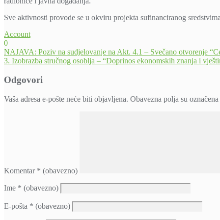
radionice i javna događanja.
Sve aktivnosti provode se u okviru projekta sufinanciranog sredstvi
Account
0
Navigacija
NAJAVA: Poziv na sudjelovanje na Akt. 4.1 – Svečano otvorenje “Cent
3. Izobrazba stručnog osoblja – “Doprinos ekonomskih znanja i vje
objava
Odgovori
Vaša adresa e-pošte neće biti objavljena.
Obavezna polja su označena
Komentar
* (obavezno)
Ime
* (obavezno)
E-pošta
* (obavezno)