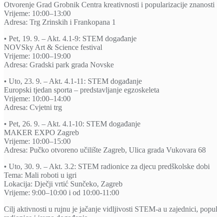
Otvorenje Grad Grobnik Centra kreativnosti i popularizacije znanosti
Vrijeme: 10:00–13:00
Adresa: Trg Zrinskih i Frankopana 1
• Pet, 19. 9. – Akt. 4.1-9: STEM događanje
NOVSky Art & Science festival
Vrijeme: 10:00–19:00
Adresa: Gradski park grada Novske
• Uto, 23. 9. – Akt. 4.1-11: STEM događanje
Europski tjedan sporta – predstavljanje egzoskeleta
Vrijeme: 10:00–14:00
Adresa: Cvjetni trg
• Pet, 26. 9. – Akt. 4.1-10: STEM događanje
MAKER EXPO Zagreb
Vrijeme: 10:00–15:00
Adresa: Pučko otvoreno učilište Zagreb, Ulica grada Vukovara 68
• Uto, 30. 9. – Akt. 3.2: STEM radionice za djecu predškolske dobi
Tema: Mali roboti u igri
Lokacija: Dječji vrtić Sunčeko, Zagreb
Vrijeme: 9:00–10:00 i od 10:00-11:00
Cilj aktivnosti u rujnu je jačanje vidljivosti STEM-a u zajednici, pop