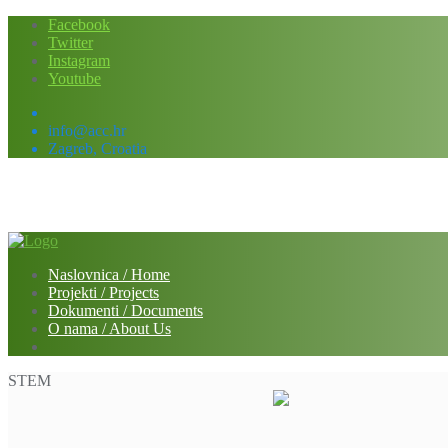
Skip
Facebook
to
Twitter
content
Instagram
Youtube
info@acc.hr
Zagreb, Croatia
Naslovnica / Home
Projekti / Projects
Dokumenti / Documents
O nama / About Us
STEM