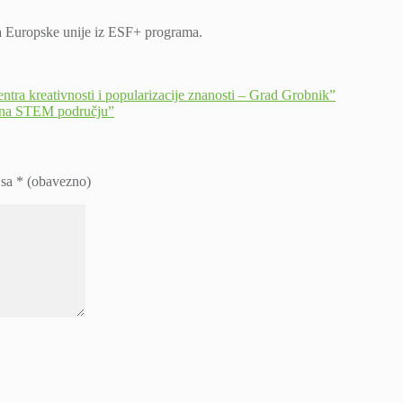
ma Europske unije iz ESF+ programa.
ra kreativnosti i popularizacije znanosti – Grad Grobnik”
ština STEM području”
 sa
* (obavezno)