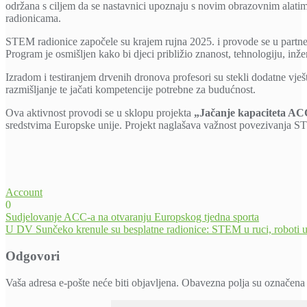
održana s ciljem da se nastavnici upoznaju s novim obrazovnim alatim
radionicama.
STEM radionice započele su krajem rujna 2025. i provode se u part
Program je osmišljen kako bi djeci približio znanost, tehnologiju, inže
Izradom i testiranjem drvenih dronova profesori su stekli dodatne vješti
razmišljanje te jačati kompetencije potrebne za budućnost.
Ova aktivnost provodi se u sklopu projekta
„Jačanje kapaciteta ACC
sredstvima Europske unije. Projekt naglašava važnost povezivanja ST
Account
0
Navigacija
Sudjelovanje ACC-a na otvaranju Europskog tjedna sporta
U DV Sunčeko krenule su besplatne radionice: STEM u ruci, roboti u
objava
Odgovori
Vaša adresa e-pošte neće biti objavljena.
Obavezna polja su označena