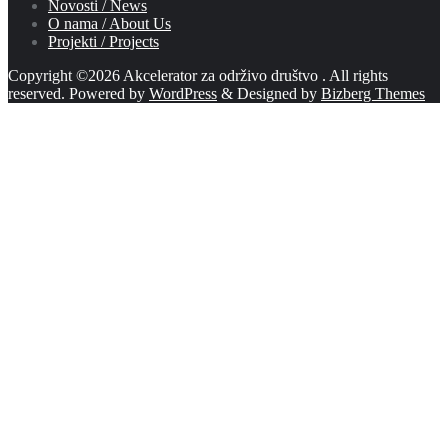
Novosti / News
O nama / About Us
Projekti / Projects
Copyright ©2026 Akcelerator za održivo društvo . All rights
reserved.
Powered by
WordPress
&
Designed by
Bizberg Themes