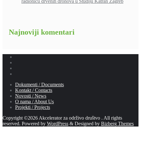
radionicu drvenih dronova u Studiju Katran Zagreb
Najnoviji komentari
Dokumenti / Documents
Kontakt / Contacts
Novosti / News
O nama / About Us
Projekti / Projects
Copyright ©2026 Akcelerator za održivo društvo . All rights
reserved.
Powered by
WordPress
&
Designed by
Bizberg Themes