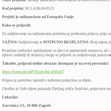
Kod projekta:
SF.2.4.06.04.0123
Projekt je sufinanciran od Europske Unije.
Kako se prijaviti:
Za sudjelovanje na radionicama potrebna je prethodna prijava, prije o
VAŽNO:
Sudjelovanje je
POTPUNO BESPLATNO
. Broj mjesta j
Projektne radionice namijenjene su djeci iz partnerskih ustanova, ali 
njihovi roditelji ili skrbnici) mogu se prijaviti za sudjelovanje putem
o
Također, prijavni online obrazac dostupan je na ovoj poveznici:
https://forms.gle/jdPTKmtyJhLsHRqS7
Prijavu je potrebno ispuniti s traženim podacima za dijete.
Ukoliko je Vaše dijete polaznik Dječjeg vrtića Sunčeko, prijavnicu mož
Lokacija:
Zavrtnica 3/1, 10 000 Zagreb