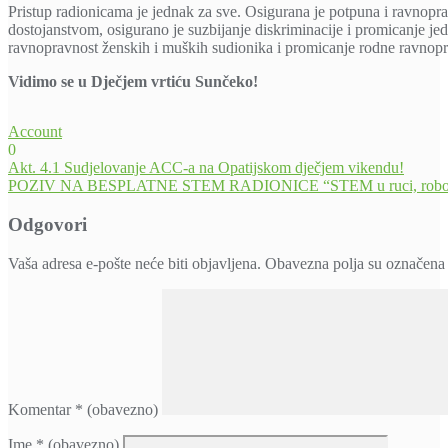
Pristup radionicama je jednak za sve. Osigurana je potpuna i ravnoprav
dostojanstvom, osigurano je suzbijanje diskriminacije i promicanje j
ravnopravnost ženskih i muških sudionika i promicanje rodne ravnopr
Vidimo se u Dječjem vrtiću Sunčeko!
Account
0
Navigacija
Akt. 4.1 Sudjelovanje ACC-a na Opatijskom dječjem vikendu!
POZIV NA BESPLATNE STEM RADIONICE “STEM u ruci, roboti u zr
objava
Odgovori
Vaša adresa e-pošte neće biti objavljena.
Obavezna polja su označena
Komentar
* (obavezno)
Ime
* (obavezno)