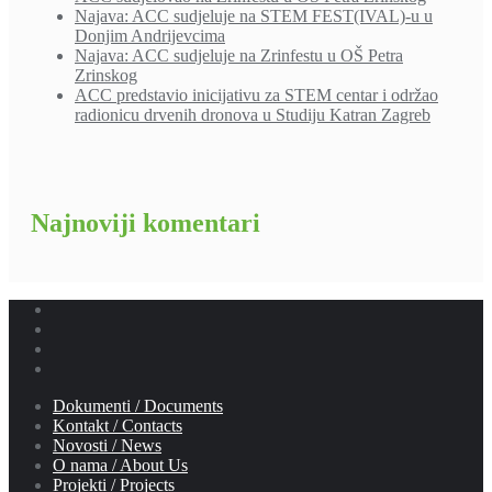
Najava: ACC sudjeluje na STEM FEST(IVAL)-u u
Donjim Andrijevcima
Najava: ACC sudjeluje na Zrinfestu u OŠ Petra
Zrinskog
ACC predstavio inicijativu za STEM centar i održao
radionicu drvenih dronova u Studiju Katran Zagreb
Najnoviji komentari
Dokumenti / Documents
Kontakt / Contacts
Novosti / News
O nama / About Us
Projekti / Projects