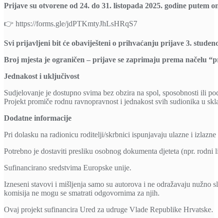
Prijave su otvorene od 24. do 31. listopada 2025. godine putem o
👉 https://forms.gle/jdPTKmtyJhLsHRqS7
Svi prijavljeni bit će obaviješteni o prihvaćanju prijave 3. studen
Broj mjesta je ograničen – prijave se zaprimaju prema načelu “prv
Jednakost i uključivost
Sudjelovanje je dostupno svima bez obzira na spol, sposobnosti ili pod
Projekt promiče rodnu ravnopravnost i jednakost svih sudionika u sk
Dodatne informacije
Pri dolasku na radionicu roditelji/skrbnici ispunjavaju ulazne i izlazne
Potrebno je dostaviti presliku osobnog dokumenta djeteta (npr. rodni l
Sufinancirano sredstvima Europske unije.
Izneseni stavovi i mišljenja samo su autorova i ne odražavaju nužno s
komisija ne mogu se smatrati odgovornima za njih.
Ovaj projekt sufinancira Ured za udruge Vlade Republike Hrvatske.