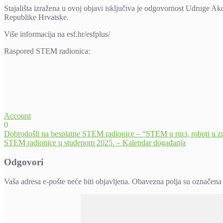
Stajališta izražena u ovoj objavi isključiva je odgovornost Udruge Ak
Republike Hrvatske.
Više informacija na esf.hr/esfplus/
Raspored STEM radionica:
Account
0
Navigacija
Dobrodošli na besplatne STEM radionice – “STEM u ruci, roboti u z
STEM radionice u studenom 2025. – Kalendar događanja
objava
Odgovori
Vaša adresa e-pošte neće biti objavljena.
Obavezna polja su označena