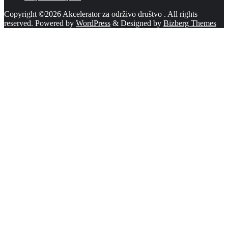
Copyright ©2026 Akcelerator za održivo društvo . All rights
reserved.
Powered by
WordPress
&
Designed by
Bizberg Themes