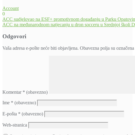
Account
0
Navigacija
ACC sudjelovao na ESF+ promotivnom događanju u Parku Opatovi
ACC na međunarodnom natjecanju u dron socceru u Srednjoj školi 
objava
Odgovori
Vaša adresa e-pošte neće biti objavljena.
Obavezna polja su označena
Komentar
* (obavezno)
Ime
* (obavezno)
E-pošta
* (obavezno)
Web-stranica