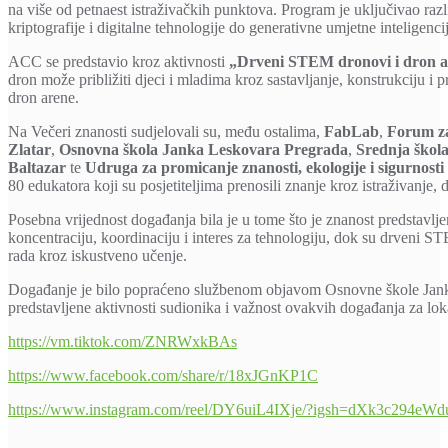
na više od petnaest istraživačkih punktova. Program je uključivao raz
kriptografije i digitalne tehnologije do generativne umjetne inteligenc
ACC se predstavio kroz aktivnosti
„Drveni STEM dronovi i dron 
dron može približiti djeci i mladima kroz sastavljanje, konstrukciju i 
dron arene.
Na Večeri znanosti sudjelovali su, među ostalima,
FabLab
,
Forum za
Zlatar
,
Osnovna škola Janka Leskovara Pregrada
,
Srednja škol
Baltazar
te
Udruga za promicanje znanosti, ekologije i sigurnosti
80 edukatora koji su posjetiteljima prenosili znanje kroz istraživanje, 
Posebna vrijednost događanja bila je u tome što je znanost predstavlje
koncentraciju, koordinaciju i interes za tehnologiju, dok su drveni
rada kroz iskustveno učenje.
Događanje je bilo popraćeno službenom objavom Osnovne škole Jan
predstavljene aktivnosti sudionika i važnost ovakvih događanja za lok
https://vm.tiktok.com/ZNRWxkBAs
https://www.facebook.com/share/r/18xJGnKP1C
https://www.instagram.com/reel/DY6uiL4IXje/?igsh=dXk3c294