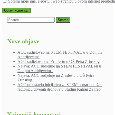
Spremi moje ime, e-poštu i web-stranicu u ovom internet pregledn
Nove objave
ACC sudjelovao na STEM FESTIVAL-u u Donjim
Andrijevcima
ACC sudjelovao na Zrinfestu u OŠ Petra Zrinskog
Najava: ACC sudjeluje na STEM FEST(IVAL)-u u
Donjim Andrijevcima
Najava: ACC sudjeluje na Zrinfestu u OŠ Petra
Zrinskog
ACC predstavio inicijativu za STEM centar i održao
radionicu drvenih dronova u Studiju Katran Zagreb
Najnoviji komentari