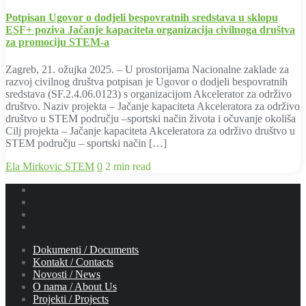
Potpisan Ugovor o dodjeli bespovratnih sredstava u sklopu
ESF+ poziva Jačanje kapaciteta organizacija civilnoga društva
za promociju STEM-a
Zagreb, 21. ožujka 2025. – U prostorijama Nacionalne zaklade za
razvoj civilnog društva potpisan je Ugovor o dodjeli bespovratnih
sredstava (SF.2.4.06.0123) s organizacijom Akcelerator za održivo
društvo. Naziv projekta – Jačanje kapaciteta Akceleratora za održivo
društvo u STEM području –sportski način života i očuvanje okoliša
Cilj projekta – Jačanje kapaciteta Akceleratora za održivo društvo u
STEM području – sportski način […]
Ela Mirkovic
STEM
0
2 min read
Dokumenti / Documents
Kontakt / Contacts
Novosti / News
O nama / About Us
Projekti / Projects