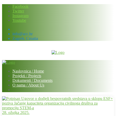
Skip
Facebook
to
Twitter
content
Instagram
Youtube
info@acc.hr
Zagreb, Croatia
Naslovnica / Home
Projekti / Projects
Dokumenti / Documents
O nama / About Us
28. ožujka 2025.