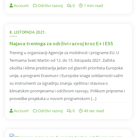
Account
Održivi razvoj
0
1 min read
8. LISTOPADA 2021.
Najava treninga za održivi razvoj kroz E+ i ESS
Trening u organizaciji Agencije za mobilnost i programe EU. U
Termama Sveti Martin od 12. do 15. listopada 2021. Zaštita
okoliša i klime predstavlja jedan od glavnih prioriteta Europske
unije, a programi Erasmus+ i Europske snage solidarnosti važni
su instrumenti za izgradnju znanja, vještina i stavova o
klimatskim promjenama i održivom razvoju. Prilikom pripreme i
provedbe projekata u novom programskom […]
Account
Održivi razvoj
0
49 sec read