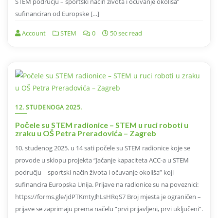
STEM području – sportski način života i očuvanje okoliša”
sufinanciran od Europske […]
Account
STEM
0
50 sec read
12. STUDENOGA 2025.
Počele su STEM radionice – STEM u ruci roboti u
zraku u OŠ Petra Preradovića – Zagreb
10. studenog 2025. u 14 sati počele su STEM radionice koje se
provode u sklopu projekta “Jačanje kapaciteta ACC-a u STEM
području – sportski način života i očuvanje okoliša” koji
sufinancira Europska Unija. Prijave na radionice su na poveznici:
https://forms.gle/jdPTKmtyJhLsHRqS7 Broj mjesta je ograničen –
prijave se zaprimaju prema načelu “prvi prijavljeni, prvi uključeni”.