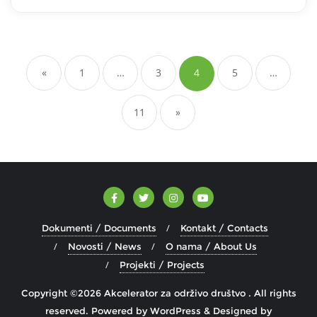
Brojevi
stranica
«
1
…
3
4
5
…
objava
11
»
Dokumenti / Documents
Kontakt / Contacts
Novosti / News
O nama / About Us
Projekti / Projects
Copyright ©2026 Akcelerator za održivo društvo . All rights
reserved.
Powered by
WordPress
&
Designed by