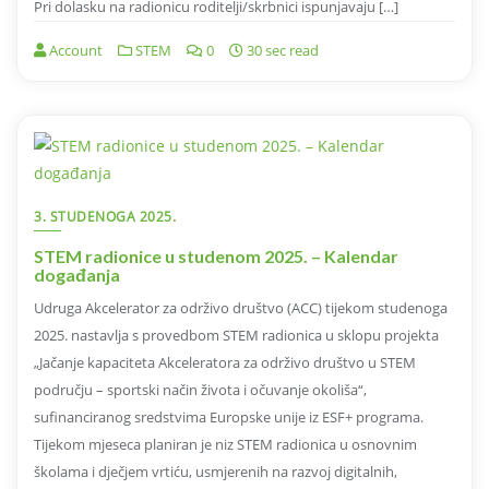
Pri dolasku na radionicu roditelji/skrbnici ispunjavaju […]
Account
STEM
0
30 sec read
3. STUDENOGA 2025.
STEM radionice u studenom 2025. – Kalendar
događanja
Udruga Akcelerator za održivo društvo (ACC) tijekom studenoga
2025. nastavlja s provedbom STEM radionica u sklopu projekta
„Jačanje kapaciteta Akceleratora za održivo društvo u STEM
području – sportski način života i očuvanje okoliša“,
sufinanciranog sredstvima Europske unije iz ESF+ programa.
Tijekom mjeseca planiran je niz STEM radionica u osnovnim
školama i dječjem vrtiću, usmjerenih na razvoj digitalnih,