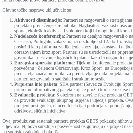
Glavne točke rasprave uključivale su:
Aktivnosti diseminacije
: Partneri su razgovarali o strategijama
projekta i privlačenje šire publike. Naglasili su važnost doseza
sporta, ekoloških aktivista i volontera koji bi mogli imati koristi
Nadolazeća konferencija
: Partneri su detaljno razgovarali o n
Cascaisu, Portugalu, zakazanoj za razdoblje od 12. do 15. list
poslužiti kao platforma za dijeljenje spoznaja, iskustava i najbol
obrazovanjem kroz sport. Partneri su se usredotočili na pripre
govornika i rješavanje logističkih pitanja kako bi osigurali usp
Europska sportska platforma
: Tijekom konferencije projekt
posvećenu “Zelenom Obrazovanju Kroz Sport” na Europskoj sp
predstavlja značajnu priliku za predstavljanje rada projekta na 
partneri razgovarali o sadržaju i strukturi te sesije.
Priprema info paketa
: SEA partner (Savez za Evoluciju Sport
pripremu informativnog paketa koji će pružiti korisne resurse i 
Evaluacija projekta
: S obzirom na završne faze projekta GETS,
da provedu evaluaciju ukupnog uspjeha i utjecaja projekta. Ov
procjeni postignuća, naučenih lekcija i područja za poboljšanje,
održivosti sličnih inicijativa.
Ovaj produktivan sastanak partnera projekta GETS pokazuje njihovu 
ciljevima. Njihova suradnja i posvećenost osiguravaju da projekt nastav
na sportsku zajednicu i okoliš.