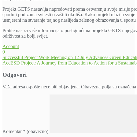
Projekt GETS nastavlja napredovati prema ostvarenju svoje misije pro
sportu i podizanja svijesti o zaštiti okoliša. Kako projekt ulazi u svoje
usmjereni na stvaranje trajnog naslijeđa zelenog obrazovanja u sportu
Pratite nas za više informacija o postignućima projekta GETS i njegov
održivost za bolji svijet.
Account
0
Navigacija
Successful Project Work Meeting on 12 July Advances Green Educatio
AccESD Project: A Journey from Education to Action for a Sustainabl
objava
Odgovori
Vaša adresa e-pošte neće biti objavljena.
Obavezna polja su označena
Komentar
* (obavezno)