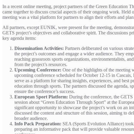
In a recent online meeting, project partners of the Green Education T
came together to discuss crucial aspects of their ongoing work. Held
meeting was a vital platform for partners to align their efforts and pl
All partners, except EUNIK, were present for the meeting, demonstra
GETS project’s objectives and collaborative spirit. The discussions p
key agenda items:
Dissemination Activities:
Partners deliberated on various strate
the project’s outcomes and engage a wider audience. They emp
reaching grassroots sports organizations, environmentalists, an
from the project’s resources.
Upcoming Conference:
One of the highlights of the meeting w
upcoming conference scheduled for October 12-15 in Cascais, P
serve as a platform for sharing insights, experiences, and best pr
education through sports. The partners discussed the agenda, spe
ensure the conference’s success.
European Sport Platform:
During the conference, the GETS p
session about “Green Education Through Sport” at the European
significant opportunity to showcase the project’s work on an int
discussed the content and structure of this session, aiming to del
broader audience.
Info Pack Preparation:
SEA (Sports Evolution Alliance) took o
preparing an informative pack that will provide valuable resour