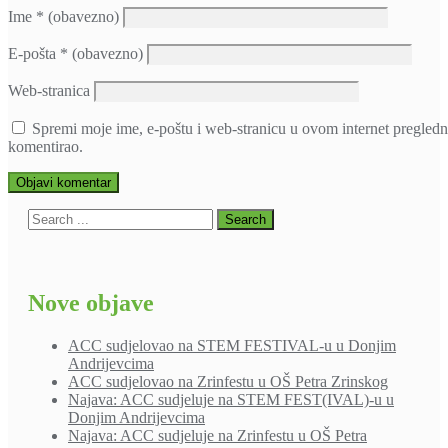
Ime
* (obavezno)
E-pošta
* (obavezno)
Web-stranica
Spremi moje ime, e-poštu i web-stranicu u ovom internet pregledn
komentirao.
Nove objave
ACC sudjelovao na STEM FESTIVAL-u u Donjim
Andrijevcima
ACC sudjelovao na Zrinfestu u OŠ Petra Zrinskog
Najava: ACC sudjeluje na STEM FEST(IVAL)-u u
Donjim Andrijevcima
Najava: ACC sudjeluje na Zrinfestu u OŠ Petra