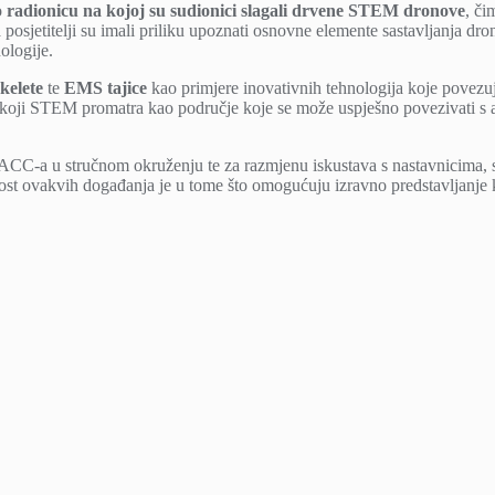
o
radionicu na kojoj su sudionici slagali drvene STEM dronove
, či
 posjetitelji su imali priliku upoznati osnovne elemente sastavljanja dr
nologije.
kelete
te
EMS tajice
kao primjere inovativnih tehnologija koje povezu
a, koji STEM promatra kao područje koje se može uspješno povezivati s
a ACC-a u stručnom okruženju te za razmjenu iskustava s nastavnicima, 
t ovakvih događanja je u tome što omogućuju izravno predstavljanje k