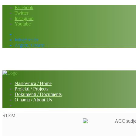
Skip
Facebook
to
Twitter
content
Instagram
Youtube
info@acc.hr
Zagreb, Croatia
Naslovnica / Home
Projekti / Projects
Dokumenti / Documents
O nama / About Us
STEM