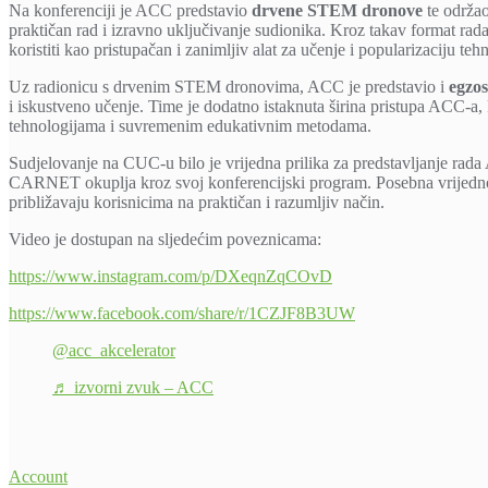
Na konferenciji je ACC predstavio
drvene STEM dronove
te održa
praktičan rad i izravno uključivanje sudionika. Kroz takav format rada
koristiti kao pristupačan i zanimljiv alat za učenje i popularizaciju teh
Uz radionicu s drvenim STEM dronovima, ACC je predstavio i
egzos
i iskustveno učenje. Time je dodatno istaknuta širina pristupa ACC-
tehnologijama i suvremenim edukativnim metodama.
Sudjelovanje na CUC-u bilo je vrijedna prilika za predstavljanje rad
CARNET okuplja kroz svoj konferencijski program. Posebna vrijednos
približavaju korisnicima na praktičan i razumljiv način.
Video je dostupan na sljedećim poveznicama:
https://www.instagram.com/p/DXeqnZqCOvD
https://www.facebook.com/share/r/1CZJF8B3UW
@acc_akcelerator
♬ izvorni zvuk – ACC
Account