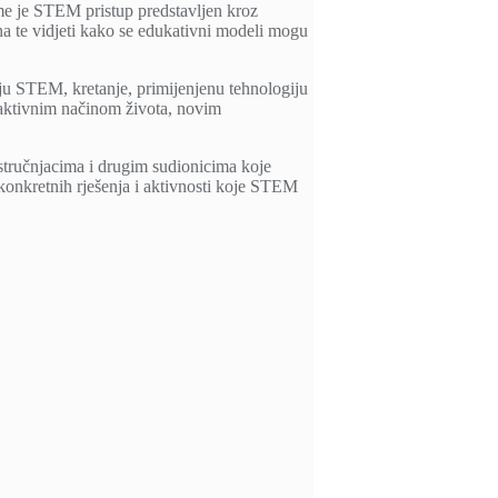
me je STEM pristup predstavljen kroz
ona te vidjeti kako se edukativni modeli mogu
ju STEM, kretanje, primijenjenu tehnologiju
 aktivnim načinom života, novim
stručnjacima i drugim sudionicima koje
onkretnih rješenja i aktivnosti koje STEM