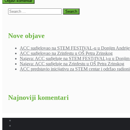
Nove objave
ACC sudjelovao na STEM FESTIVAL-u u Donjim Andrije
ACC sudjelovao na Zrinfestu u OŠ Petra Zrinskog
Najava: ACC sudjeluje na STEM FEST(IVAL)-u u Donjim 
Najava: ACC sudjeluje na Zrinfestu u OŠ Petra Zrinskog
ACC predstavio inicijativu za STEM centar i održao radion
Najnoviji komentari