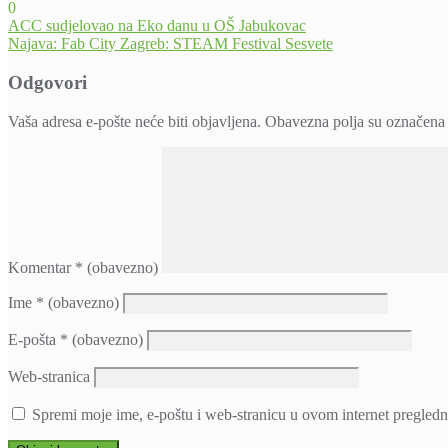
0
Navigacija
ACC sudjelovao na Eko danu u OŠ Jabukovac
Najava: Fab City Zagreb: STEAM Festival Sesvete
objava
Odgovori
Vaša adresa e-pošte neće biti objavljena.
Obavezna polja su označena
Komentar
* (obavezno)
Ime
* (obavezno)
E-pošta
* (obavezno)
Web-stranica
Spremi moje ime, e-poštu i web-stranicu u ovom internet pregledn