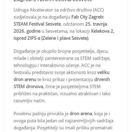
Udruga Akcelerator za održivo društvo (ACC)
sudjelovala je na događanju
Fab City Zagreb:
STEAM Festival Sesvete
, održanom
25. travnja
2026. godine
u Sesvetama, na lokaciji
Kelekova 2,
ispred ZIPS-a (Zelene i plave Sesvete)
.
Događanje je okupilo brojne posjetitelje, djecu,
mlade i obitelji zainteresirane za STEM sadržaje,
tehnologiju i interaktivno učenje. ACC je na
festivalu predstavio svoje aktivnosti kroz
veliku
dron arenu
te kroz prikaz i prezentaciju
drvenih
STEM dronova
, čime je posjetiteljima STEM
približen na praktičan, vizualno atraktivan i lako
razumljiv način.
Posebnu pažnju privukla je
dron arena
, koja je i
ovoga puta bila jedan od najzanimljivijih sadržaja
događanja. Posjetitelji su imali priliku promatrati