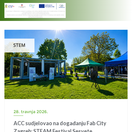
Skip
to
content
STEM
28. travnja 2026.
ACC sudjelovao na događanju Fab City
Zagreb: STEAM Festival Sesvete