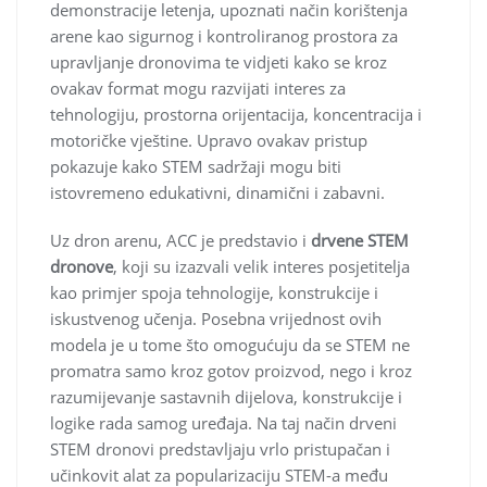
demonstracije letenja, upoznati način korištenja
arene kao sigurnog i kontroliranog prostora za
upravljanje dronovima te vidjeti kako se kroz
ovakav format mogu razvijati interes za
tehnologiju, prostorna orijentacija, koncentracija i
motoričke vještine. Upravo ovakav pristup
pokazuje kako STEM sadržaji mogu biti
istovremeno edukativni, dinamični i zabavni.
Uz dron arenu, ACC je predstavio i
drvene STEM
dronove
, koji su izazvali velik interes posjetitelja
kao primjer spoja tehnologije, konstrukcije i
iskustvenog učenja. Posebna vrijednost ovih
modela je u tome što omogućuju da se STEM ne
promatra samo kroz gotov proizvod, nego i kroz
razumijevanje sastavnih dijelova, konstrukcije i
logike rada samog uređaja. Na taj način drveni
STEM dronovi predstavljaju vrlo pristupačan i
učinkovit alat za popularizaciju STEM-a među