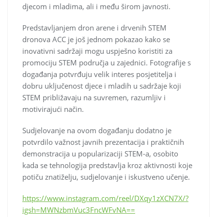
djecom i mladima, ali i među širom javnosti.
Predstavljanjem dron arene i drvenih STEM
dronova ACC je još jednom pokazao kako se
inovativni sadržaji mogu uspješno koristiti za
promociju STEM područja u zajednici. Fotografije s
događanja potvrđuju velik interes posjetitelja i
dobru uključenost djece i mladih u sadržaje koji
STEM približavaju na suvremen, razumljiv i
motivirajući način.
Sudjelovanje na ovom događanju dodatno je
potvrdilo važnost javnih prezentacija i praktičnih
demonstracija u popularizaciji STEM-a, osobito
kada se tehnologija predstavlja kroz aktivnosti koje
potiču znatiželju, sudjelovanje i iskustveno učenje.
https://www.instagram.com/reel/DXqy1zXCN7X/?
igsh=MWNzbmVuc3FncWFvNA==