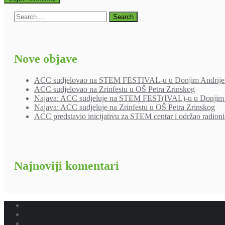
Nove objave
ACC sudjelovao na STEM FESTIVAL-u u Donjim Andrije
ACC sudjelovao na Zrinfestu u OŠ Petra Zrinskog
Najava: ACC sudjeluje na STEM FEST(IVAL)-u u Donjim 
Najava: ACC sudjeluje na Zrinfestu u OŠ Petra Zrinskog
ACC predstavio inicijativu za STEM centar i održao radion
Najnoviji komentari