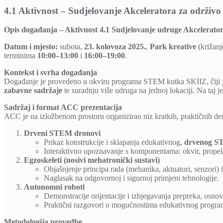
4.1 Aktivnost – Sudjelovanje Akceleratora za održiv
Opis događanja – Aktivnost 4.1 Sudjelovanje udruge Akcelerato
Datum i mjesto:
subota,
23. kolovoza 2025.
,
Park kreative
(križanj
terminima
10:00–13:00
i
16:00–19:00
.
Kontekst i svrha događanja
Događanje je provedeno u okviru programa STEM kutka SKIIZ, čiji je ci
zabavne sadržaje
te suradnju više udruga na jednoj lokaciji. Na taj 
Sadržaj i format ACC prezentacija
ACC je na izložbenom prostoru organizirao niz kratkih, praktičnih demo
Drveni STEM dronovi
Prikaz konstrukcije i sklapanja edukativnog,
drvenog S
Interaktivno upoznavanje s komponentama: okvir, propeler
Egzoskeleti (nosivi mehatronički sustavi)
Objašnjenje principa rada (mehanika, aktuatori, senzori) i 
Naglasak na odgovornoj i sigurnoj primjeni tehnologije.
Autonomni roboti
Demonstracije orijentacije i izbjegavanja prepreka, osno
Praktični razgovori o mogućnostima edukativnog program
Metodologija provedbe