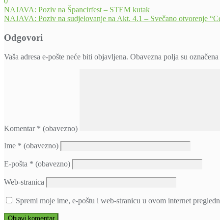
0
Navigacija
NAJAVA: Poziv na Špancirfest – STEM kutak
NAJAVA: Poziv na sudjelovanje na Akt. 4.1 – Svečano otvorenje “Cent
objava
Odgovori
Vaša adresa e-pošte neće biti objavljena.
Obavezna polja su označena
Komentar
* (obavezno)
Ime
* (obavezno)
E-pošta
* (obavezno)
Web-stranica
Spremi moje ime, e-poštu i web-stranicu u ovom internet pregledn