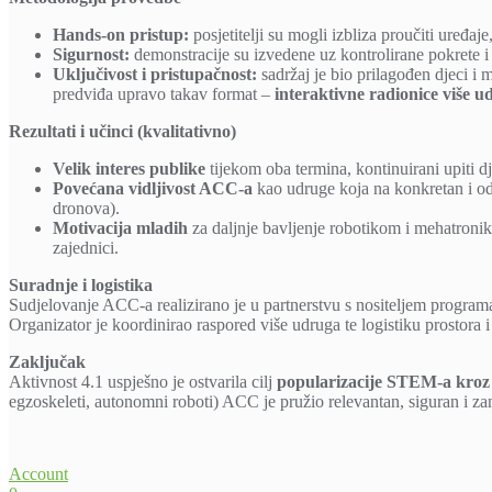
Hands‑on pristup:
posjetitelji su mogli izbliza proučiti uređaj
Sigurnost:
demonstracije su izvedene uz kontrolirane pokrete i
Uključivost i pristupačnost:
sadržaj je bio prilagođen djeci i
predviđa upravo takav format –
interaktivne radionice više 
Rezultati i učinci (kvalitativno)
Velik interes publike
tijekom oba termina, kontinuirani upiti d
Povećana vidljivost ACC‑a
kao udruge koja na konkretan i o
dronova).
Motivacija mladih
za daljnje bavljenje robotikom i mehatroni
zajednici.
Suradnje i logistika
Sudjelovanje ACC‑a realizirano je u partnerstvu s nositeljem progra
Organizator je koordinirao raspored više udruga te logistiku prostora i
Zaključak
Aktivnost 4.1 uspješno je ostvarila cilj
popularizacije STEM‑a kroz 
egzoskeleti, autonomni roboti) ACC je pružio relevantan, siguran i zan
Account