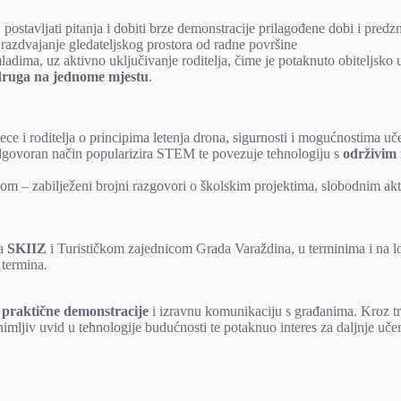
e, postavljati pitanja i dobiti brze demonstracije prilagođene dobi i predz
 razdvajanje gledateljskog prostora od radne površine
 mladima, uz aktivno uključivanje roditelja, čime je potaknuto obiteljs
udruga na jednome mjestu
.
jece i roditelja o principima letenja drona, sigurnosti i mogućnostima uč
dgovoran način popularizira STEM te povezuje tehnologiju s
održivim 
kom – zabilježeni brojni razgovori o školskim projektima, slobodnim a
ma
SKIIZ
i Turističkom zajednicom Grada Varaždina, u terminima i na 
 termina.
praktične demonstracije
i izravnu komunikaciju s građanima. Kroz tri 
imljiv uvid u tehnologije budućnosti te potaknuo interes za daljnje uče