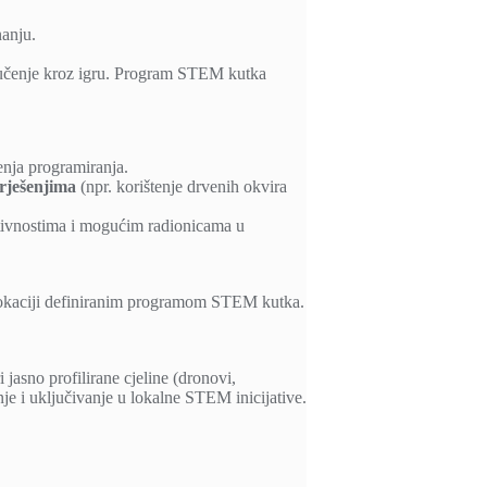
nanju.
ko učenje kroz igru. Program STEM kutka
enja programiranja.
rješenjima
(npr. korištenje drvenih okvira
ktivnostima i mogućim radionicama u
lokaciji definiranim programom STEM kutka.
jasno profilirane cjeline (dronovi,
nje i uključivanje u lokalne STEM inicijative.