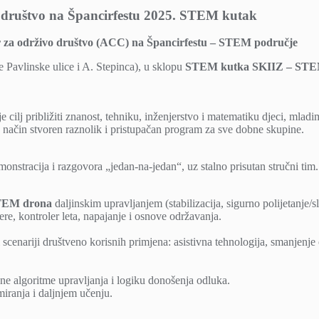
o društvo na Špancirfestu 2025. STEM kutak
r za održivo društvo (ACC) na Špancirfestu – STEM područje
e Pavlinske ulice i A. Stepinca), u sklopu
STEM kutka SKIIZ – STEM 
lj približiti znanost, tehniku, inženjerstvo i matematiku djeci, mladi
je način stvoren raznolik i pristupačan program za sve dobne skupine.
nstracija i razgovora „jedan‑na‑jedan“, uz stalno prisutan stručni tim. 
TEM drona
daljinskim upravljanjem (stabilizacija, sigurno polijetanje/sl
e, kontroler leta, napajanje i osnove održavanja.
scenariji društveno korisnih primjena: asistivna tehnologija, smanjenje o
vne algoritme upravljanja i logiku donošenja odluka.
iranja i daljnjem učenju.