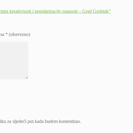
ra kreativnosti i popularizacije znanosti – Grad Grobnik”
 sa
* (obavezno)
iku za sljedeći put kada budem komentirao.