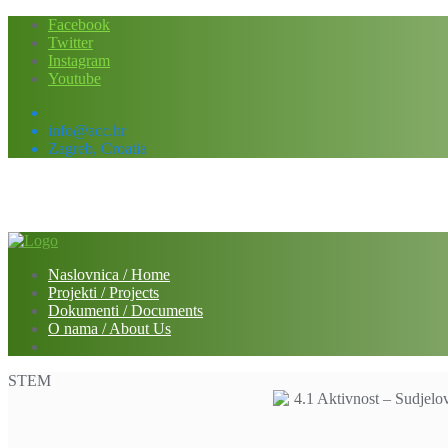
Skip
Facebook
to
Twitter
content
Instagram
Youtube
info@acc.hr
Zagreb, Croatia
Naslovnica / Home
Projekti / Projects
Dokumenti / Documents
O nama / About Us
STEM