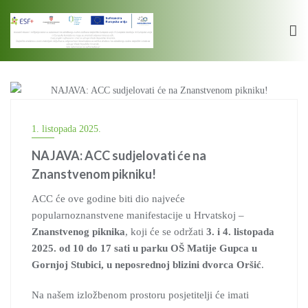
Skip
to
content
STEM
1. listopada 2025.
NAJAVA: ACC sudjelovati će na
Znanstvenom pikniku!
ACC će ove godine biti dio najveće
popularnoznanstvene manifestacije u Hrvatskoj –
Znanstvenog piknika
, koji će se održati
3. i 4. listopada
2025. od 10 do 17 sati u parku OŠ Matije Gupca u
Gornjoj Stubici, u neposrednoj blizini dvorca Oršić
.
Na našem izložbenom prostoru posjetitelji će imati