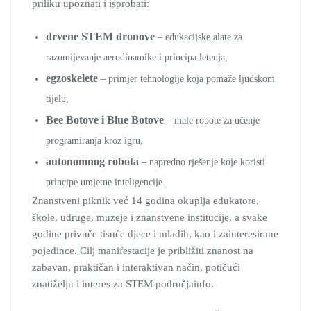
priliku upoznati i isprobati:
drvene STEM dronove
– edukacijske alate za
razumijevanje aerodinamike i principa letenja,
egzoskelete
– primjer tehnologije koja pomaže ljudskom
tijelu,
Bee Botove i Blue Botove
– male robote za učenje
programiranja kroz igru,
autonomnog robota
– napredno rješenje koje koristi
principe umjetne inteligencije.
Znanstveni piknik već 14 godina okuplja edukatore,
škole, udruge, muzeje i znanstvene institucije, a svake
godine privuče tisuće djece i mladih, kao i zainteresirane
pojedince. Cilj manifestacije je približiti znanost na
zabavan, praktičan i interaktivan način, potičući
znatiželju i interes za STEM područjainfo.