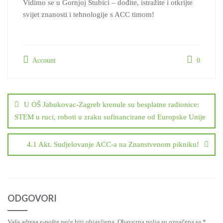
Vidimo se u Gornjoj Stubici – dođite, istražite i otkrijte
svijet znanosti i tehnologije s ACC timom!
Account
0
Navigacija
objava
U OŠ Jabukovac-Zagreb krenule su besplatne radionice:
STEM u ruci, roboti u zraku sufinancirane od Europske Unije
4.1 Akt. Sudjelovanje ACC-a na Znanstvenom pikniku!
ODGOVORI
Vaša adresa e-pošte neće biti objavljena.
Obavezna polja su označena sa
*