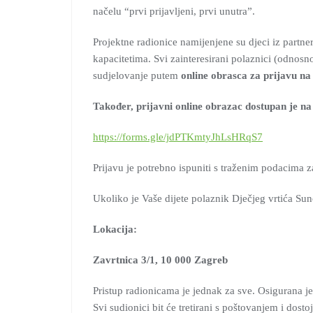
načelu “prvi prijavljeni, prvi unutra”.
Projektne radionice namijenjene su djeci iz partne
kapacitetima. Svi zainteresirani polaznici (odnosno 
sudjelovanje putem
online obrasca za prijavu
na
Također, prijavni online obrazac dostupan je na
https://forms.gle/jdPTKmtyJhLsHRqS7
Prijavu je potrebno ispuniti s traženim podacima za
Ukoliko je Vaše dijete polaznik Dječjeg vrtića Sun
Lokacija:
Zavrtnica 3/1, 10 000 Zagreb
Pristup radionicama je jednak za sve. Osigurana j
Svi sudionici bit će tretirani s poštovanjem i dost