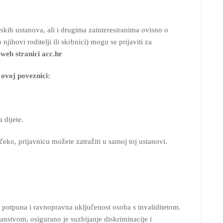
rskih ustanova, ali i drugima zainteresiranima ovisno o
njihovi roditelji ili skrbnici) mogu se prijaviti za
 web stranici acc.hr
 ovoj poveznici:
 dijete.
čeko, prijavnicu možete zatražiti u samoj toj ustanovi.
e potpuna i ravnopravna uključenost osoba s invaliditetom.
ojanstvom, osigurano je suzbijanje diskriminacije i