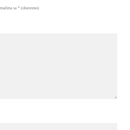
značena sa
* (obavezno)