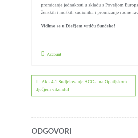
promicanje jednakosti u skladu s Poveljom Europ
ženskih i muških sudionika i promicanje rodne ra
Vidimo se u Dječjem vrtiću Sunčeko!
Account
Navigacija
objava
Akt. 4.1 Sudjelovanje ACC-a na Opatijskom
dječjem vikendu!
ODGOVORI