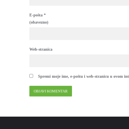
E-pošta
*
(obavezno)
Web-stranica
Spremi moje ime, e-poštu i web-stranicu u ovom in