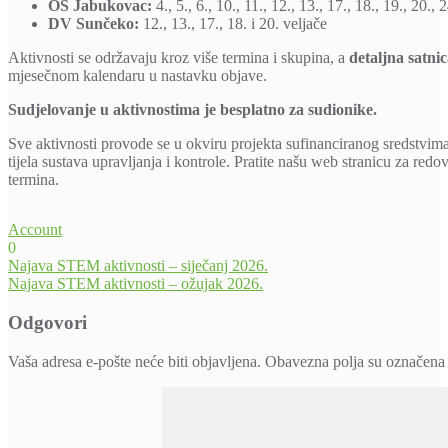
OŠ Jabukovac:
4., 5., 6., 10., 11., 12., 13., 17., 18., 19., 20., 
DV Sunčeko:
12., 13., 17., 18. i 20. veljače
Aktivnosti se održavaju kroz više termina i skupina, a
detaljna satni
mjesečnom kalendaru u nastavku objave.
Sudjelovanje u aktivnostima je besplatno za sudionike.
Sve aktivnosti provode se u okviru projekta sufinanciranog sredstvi
tijela sustava upravljanja i kontrole. Pratite našu web stranicu za redo
termina.
Account
0
Navigacija
Najava STEM aktivnosti – siječanj 2026.
Najava STEM aktivnosti – ožujak 2026.
objava
Odgovori
Vaša adresa e-pošte neće biti objavljena.
Obavezna polja su označena