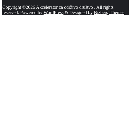
Copyright ©2026 Akcelerator za održivo društvo . All rights
reserved.
Powered by
WordPress
&
Designed by
Bizberg Themes