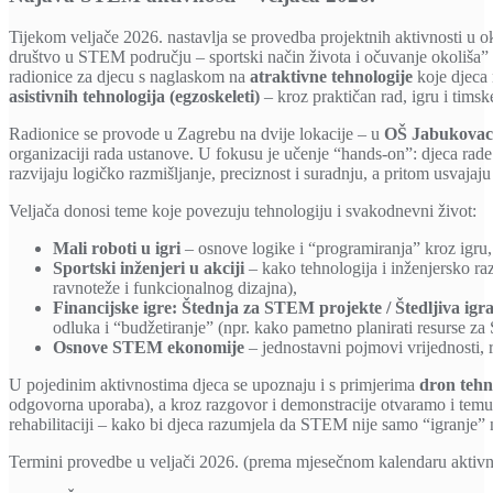
Tijekom veljače 2026. nastavlja se provedba projektnih aktivnosti u 
društvo u STEM području – sportski način života i očuvanje okoliša
radionice za djecu s naglaskom na
atraktivne tehnologije
koje djeca 
asistivnih tehnologija (egzoskeleti)
– kroz praktičan rad, igru i timsk
Radionice se provode u Zagrebu na dvije lokacije – u
OŠ Jabukovac
organizaciji rada ustanove. U fokusu je učenje “hands-on”: djeca rad
razvijaju logičko razmišljanje, preciznost i suradnju, a pritom usvajaj
Veljača donosi teme koje povezuju tehnologiju i svakodnevni život:
Mali roboti u igri
– osnove logike i “programiranja” kroz igru,
Sportski inženjeri u akciji
– kako tehnologija i inženjersko ra
ravnoteže i funkcionalnog dizajna),
Financijske igre: Štednja za STEM projekte / Štedljiva igr
odluka i “budžetiranje” (npr. kako pametno planirati resurse 
Osnove STEM ekonomije
– jednostavni pojmovi vrijednosti, r
U pojedinim aktivnostima djeca se upoznaju i s primjerima
dron tehn
odgovorna uporaba), a kroz razgovor i demonstracije otvaramo i tem
rehabilitaciji – kako bi djeca razumjela da STEM nije samo “igranje” 
Termini provedbe u veljači 2026. (prema mjesečnom kalendaru aktivno