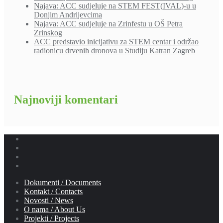
Najava: ACC sudjeluje na STEM FEST(IVAL)-u u
Donjim Andrijevcima
Najava: ACC sudjeluje na Zrinfestu u OŠ Petra
Zrinskog
ACC predstavio inicijativu za STEM centar i održao
radionicu drvenih dronova u Studiju Katran Zagreb
Najnoviji komentari
Dokumenti / Documents
Kontakt / Contacts
Novosti / News
O nama / About Us
Projekti / Projects