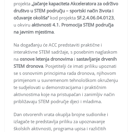
projekta
„Jačanje kapaciteta Akceleratora za održivo
društvo u STEM području – sportski način života i
očuvanje okoliša“
kod projekta
SF.2.4.06.04.0123
,
u okviru
aktivnosti 4.1. Promocija STEM područja
na javnim mjestima
.
Na događanju će ACC predstaviti praktične i
interaktivne STEM sadržaje, s posebnim naglaskom
na
osnove letenja dronovima
i
sastavljanje drvenih
STEM dronova
. Posjetitelji će imati priliku upoznati
se s osnovnim principima rada dronova, njihovom
primjenom u suvremenom tehnološkom okruženju
te sudjelovati u demonstracijama i praktičnim
aktivnostima koje na pristupačan i zanimljiv način
približavaju STEM područje djeci i mladima.
Dan otvorenih vrata okuplja brojne sudionike i
izlagače te predstavlja priliku za upoznavanje
školskih aktivnosti, programa upisa i različitih