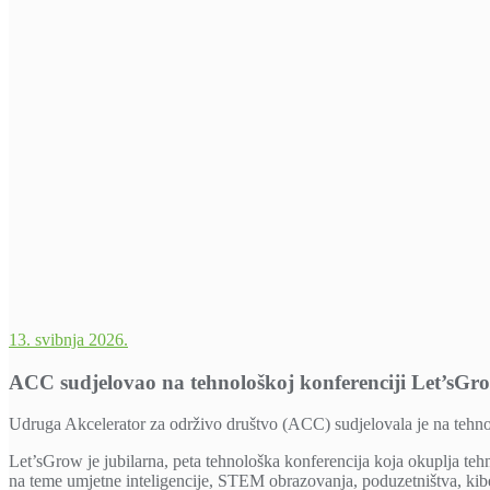
13. svibnja 2026.
ACC sudjelovao na tehnološkoj konferenciji Let’sGr
Udruga Akcelerator za održivo društvo (ACC) sudjelovala je na tehno
Let’sGrow je jubilarna, peta tehnološka konferencija koja okuplja teh
na teme umjetne inteligencije, STEM obrazovanja, poduzetništva, kiberne