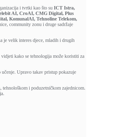
anizacija i tvrtki kao što su
ICT Istra,
lebit AI, CroAI, CMG Digital, Plus
apital, KomunalAI, Tehnoline Telekom,
ionice, community zonu i druge sadržaje
je velik interes djece, mladih i drugih
vidjeti kako se tehnologija može koristiti za
no učenje. Upravo takav pristup pokazuje
nom, tehnološkom i poduzetničkom zajednicom.
ja.