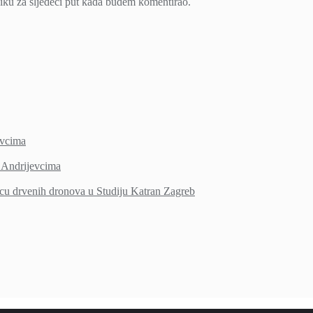
iku za sljedeći put kada budem komentirao.
vcima
Andrijevcima
icu drvenih dronova u Studiju Katran Zagreb