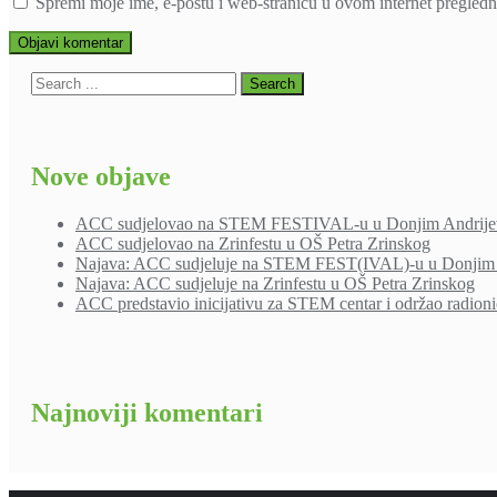
Spremi moje ime, e-poštu i web-stranicu u ovom internet pregledn
Nove objave
ACC sudjelovao na STEM FESTIVAL-u u Donjim Andrije
ACC sudjelovao na Zrinfestu u OŠ Petra Zrinskog
Najava: ACC sudjeluje na STEM FEST(IVAL)-u u Donjim 
Najava: ACC sudjeluje na Zrinfestu u OŠ Petra Zrinskog
ACC predstavio inicijativu za STEM centar i održao radion
Najnoviji komentari