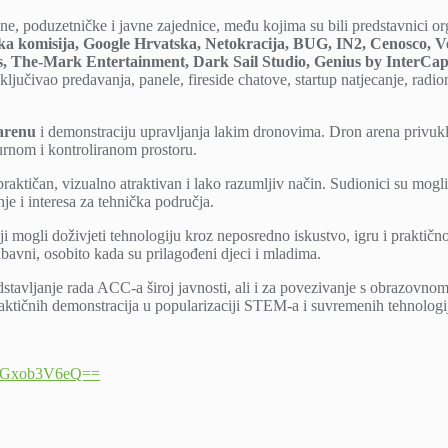
ne, poduzetničke i javne zajednice, među kojima su bili predstavnici org
 komisija, Google Hrvatska, Netokracija, BUG, IN2, Cenosco, Ve
orts, The-Mark Entertainment, Dark Sail Studio, Genius by InterC
ključivao predavanja, panele, fireside chatove, startup natjecanje, rad
 arenu
i demonstraciju upravljanja lakim dronovima. Dron arena privukla 
igurnom i kontroliranom prostoru.
aktičan, vizualno atraktivan i lako razumljiv način. Sudionici su mogli 
nje i interesa za tehnička područja.
ji mogli doživjeti tehnologiju kroz neposredno iskustvo, igru i praktič
avni, osobito kada su prilagođeni djeci i mladima.
redstavljanje rada ACC-a široj javnosti, ali i za povezivanje s obrazov
aktičnih demonstracija u popularizaciji STEM-a i suvremenih tehnologi
0cGxob3V6eQ==