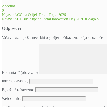
Account
0
Navigacija
Najava: ACC na Osijek Drone Expo 2026
Najava: ACC sudjeluje na Stemi Innovation Day 2026 u Zagrebu
objava
Odgovori
Vaša adresa e-pošte neće biti objavljena.
Obavezna polja su označena
Komentar
* (obavezno)
Ime
* (obavezno)
E-pošta
* (obavezno)
Web-stranica