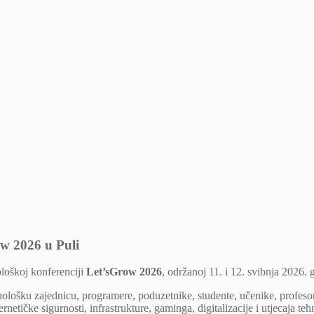
ow 2026 u Puli
loškoj konferenciji
Let’sGrow 2026
, održanoj 11. i 12. svibnja 2026. 
nološku zajednicu, programere, poduzetnike, studente, učenike, profesor
tičke sigurnosti, infrastrukture, gaminga, digitalizacije i utjecaja teh