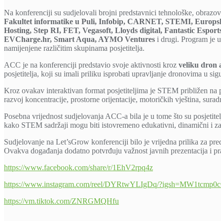
Na konferenciji su sudjelovali brojni predstavnici tehnološke, obrazov
Fakultet informatike u Puli, Infobip, CARNET, STEMI, Europska
Hosting, Step RI, FET, Vegasoft, Lloyds digital, Fantastic Esp
EVCharge.hr, Smart Aqua, AYMO Ventures
i drugi. Program je u
namijenjene različitim skupinama posjetitelja.
ACC je na konferenciji predstavio svoje aktivnosti kroz
veliku dron
posjetitelja, koji su imali priliku isprobati upravljanje dronovima u s
Kroz ovakav interaktivan format posjetiteljima je STEM približen na pr
razvoj koncentracije, prostorne orijentacije, motoričkih vještina, surad
Posebna vrijednost sudjelovanja ACC-a bila je u tome što su posjetitel
kako STEM sadržaji mogu biti istovremeno edukativni, dinamični i zab
Sudjelovanje na Let’sGrow konferenciji bilo je vrijedna prilika za p
Ovakva događanja dodatno potvrđuju važnost javnih prezentacija i pr
https://www.facebook.com/share/r/1EhV2rpq4z
https://www.instagram.com/reel/DYRtwYLIgDq/?igsh=MW1tcmp
https://vm.tiktok.com/ZNRGMQHfu