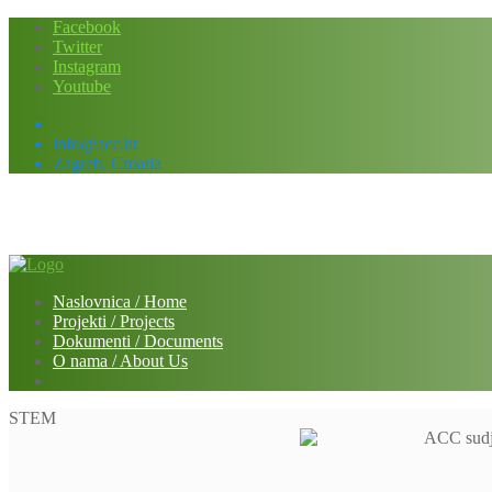
Skip
Facebook
to
Twitter
content
Instagram
Youtube
info@acc.hr
Zagreb, Croatia
Naslovnica / Home
Projekti / Projects
Dokumenti / Documents
O nama / About Us
STEM