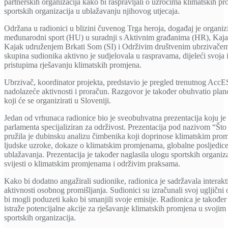
partnerskih organizacija kako bi raspravljali o uzrocima klimatskih pr
sportskih organizacija u ublažavanju njihovog utjecaja.
Održana u radionici u blizini čuvenog Trga heroja, događaj je organi
međunarodni sport (HU) u suradnji s Aktivnim građanima (HR), Kaj
Kajak udruženjem Brkati Som (SI) i Održivim društvenim ubrzivačem
skupina sudionika aktivno je sudjelovala u raspravama, dijeleći svoja 
pristupima rješavanju klimatskih promjena.
Ubrzivač, koordinator projekta, predstavio je pregled trenutnog AccE
nadolazeće aktivnosti i proračun. Razgovor je također obuhvatio pl
koji će se organizirati u Sloveniji.
Jedan od vrhunaca radionice bio je sveobuhvatna prezentacija koju j
parlamenta specijaliziran za održivost. Prezentacija pod nazivom “Št
pružila je dubinsku analizu čimbenika koji doprinose klimatskim prom
ljudske uzroke, dokaze o klimatskim promjenama, globalne posljedice
ublažavanja. Prezentacija je također naglasila ulogu sportskih organiz
svijesti o klimatskim promjenama i održivim praksama.
Kako bi dodatno angažirali sudionike, radionica je sadržavala interakt
aktivnosti osobnog promišljanja. Sudionici su izračunali svoj ugljični ot
bi mogli poduzeti kako bi smanjili svoje emisije. Radionica je takođ
istraže potencijalne akcije za rješavanje klimatskih promjena u svojim
sportskih organizacija.