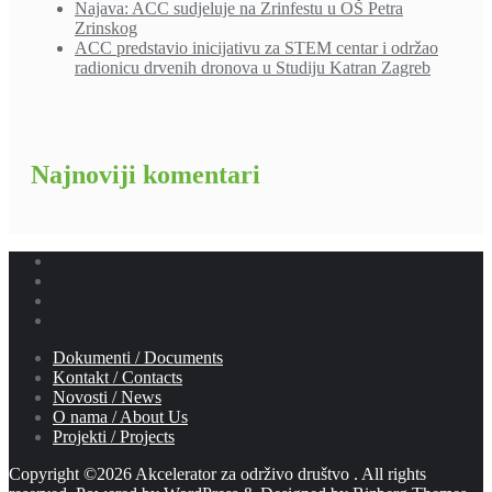
Najava: ACC sudjeluje na Zrinfestu u OŠ Petra
Zrinskog
ACC predstavio inicijativu za STEM centar i održao
radionicu drvenih dronova u Studiju Katran Zagreb
Najnoviji komentari
Dokumenti / Documents
Kontakt / Contacts
Novosti / News
O nama / About Us
Projekti / Projects
Copyright ©2026 Akcelerator za održivo društvo . All rights