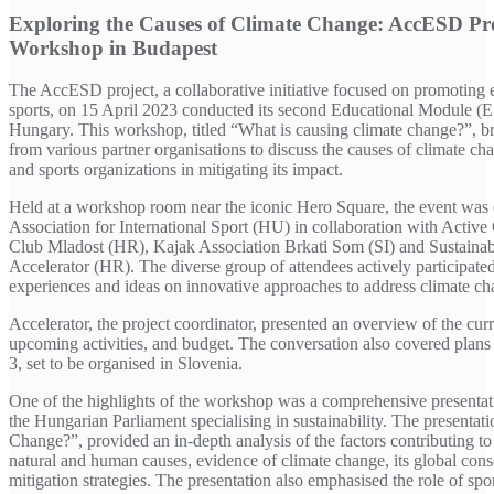
Exploring the Causes of Climate Change: AccESD Pr
Workshop in Budapest
The AccESD project, a collaborative initiative focused on promoting e
sports, on 15 April 2023 conducted its second Educational Module (
Hungary. This workshop, titled “What is causing climate change?”, br
from various partner organisations to discuss the causes of climate cha
and sports organizations in mitigating its impact.
Held at a workshop room near the iconic Hero Square, the event was
Association for International Sport (HU) in collaboration with Activ
Club Mladost (HR), Kajak Association Brkati Som (SI) and Sustainab
Accelerator (HR). The diverse group of attendees actively participated 
experiences and ideas on innovative approaches to address climate ch
Accelerator, the project coordinator, presented an overview of the curr
upcoming activities, and budget. The conversation also covered pla
3, set to be organised in Slovenia.
One of the highlights of the workshop was a comprehensive presentati
the Hungarian Parliament specialising in sustainability. The presenta
Change?”, provided an in-depth analysis of the factors contributing to
natural and human causes, evidence of climate change, its global cons
mitigation strategies. The presentation also emphasised the role of spo