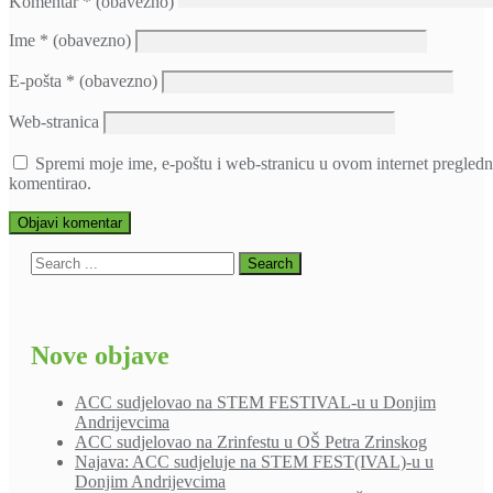
Komentar
* (obavezno)
Ime
* (obavezno)
E-pošta
* (obavezno)
Web-stranica
Spremi moje ime, e-poštu i web-stranicu u ovom internet pregledn
komentirao.
Nove objave
ACC sudjelovao na STEM FESTIVAL-u u Donjim
Andrijevcima
ACC sudjelovao na Zrinfestu u OŠ Petra Zrinskog
Najava: ACC sudjeluje na STEM FEST(IVAL)-u u
Donjim Andrijevcima