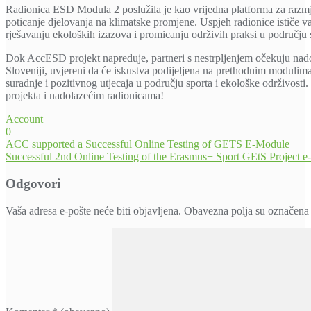
Radionica ESD Modula 2 poslužila je kao vrijedna platforma za razmj
poticanje djelovanja na klimatske promjene. Uspjeh radionice ističe 
rješavanju ekoloških izazova i promicanju održivih praksi u području 
Dok AccESD projekt napreduje, partneri s nestrpljenjem očekuju na
Sloveniji, uvjereni da će iskustva podijeljena na prethodnim modulima
suradnje i pozitivnog utjecaja u području sporta i ekološke održivosti. 
projekta i nadolazećim radionicama!
Account
0
Navigacija
ACC supported a Successful Online Testing of GETS E-Module
Successful 2nd Online Testing of the Erasmus+ Sport GEtS Project 
objava
Odgovori
Vaša adresa e-pošte neće biti objavljena.
Obavezna polja su označena