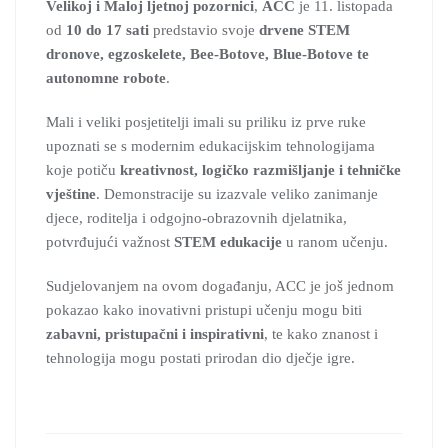
Velikoj i Maloj ljetnoj pozornici
,
ACC
je 11. listopada
od
10 do 17 sati
predstavio svoje
drvene STEM
dronove, egzoskelete, Bee-Botove, Blue-Botove te
autonomne robote
.
Mali i veliki posjetitelji imali su priliku iz prve ruke
upoznati se s modernim edukacijskim tehnologijama
koje potiču
kreativnost, logičko razmišljanje i tehničke
vještine
. Demonstracije su izazvale veliko zanimanje
djece, roditelja i odgojno-obrazovnih djelatnika,
potvrđujući važnost
STEM edukacije
u ranom učenju.
Sudjelovanjem na ovom događanju, ACC je još jednom
pokazao kako inovativni pristupi učenju mogu biti
zabavni, pristupačni i inspirativni
, te kako znanost i
tehnologija mogu postati prirodan dio dječje igre.