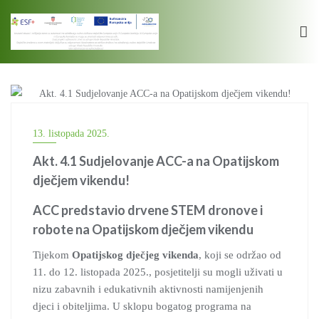
Skip
to
content
STEM
13. listopada 2025.
Akt. 4.1 Sudjelovanje ACC-a na Opatijskom
dječjem vikendu!
ACC predstavio drvene STEM dronove i
robote na Opatijskom dječjem vikendu
Tijekom
Opatijskog dječjeg vikenda
, koji se održao od
11. do 12. listopada 2025., posjetitelji su mogli uživati u
nizu zabavnih i edukativnih aktivnosti namijenjenih
djeci i obiteljima. U sklopu bogatog programa na